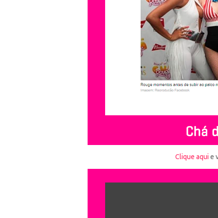
Clique aqui
e v