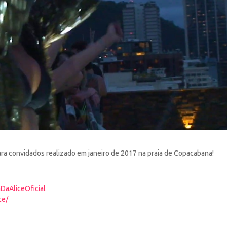
ara convidados realizado em janeiro de 2017 na praia de
Copacabana!
DaAliceOficial
ce/