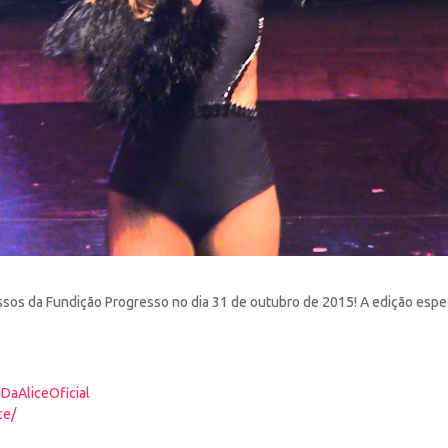
essos da Fundição Progresso no dia 31 de outubro de
2015! A edição espe
DaAliceOficial
ce/