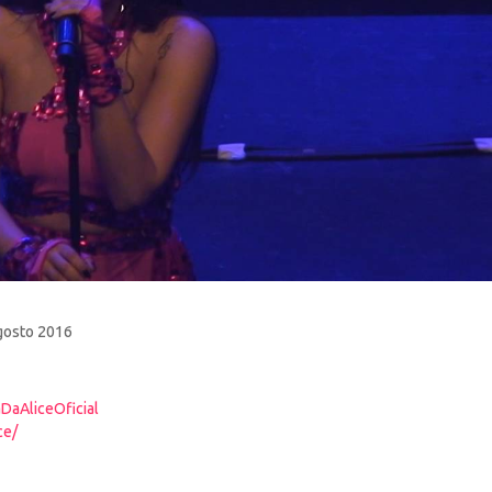
Agosto 2016
DaAliceOficial
ce/