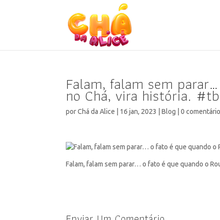
Falam, falam sem parar…
no Chá, vira história. #
por
Chá da Alice
|
16 jan, 2023
|
Blog
|
0 comentári
Falam, falam sem parar… o fato é que quando o Rou
Enviar Um Comentário