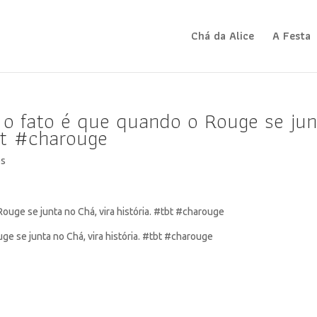
Chá da Alice
A Festa
 o fato é que quando o Rouge se jun
tbt #charouge
os
ge se junta no Chá, vira história. #tbt #charouge