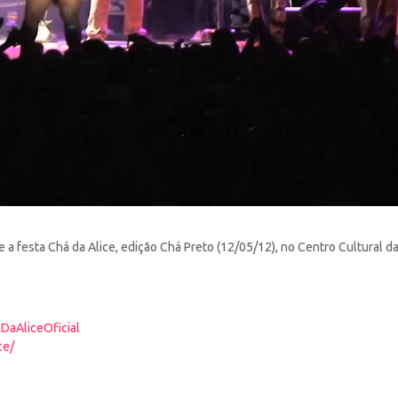
e a festa Chá da Alice, edição Chá Preto (12/05/12),
no Centro Cultural d
DaAliceOficial
ce/