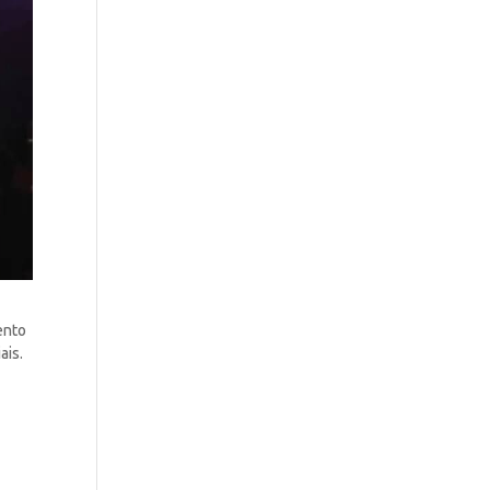
ento
ais.