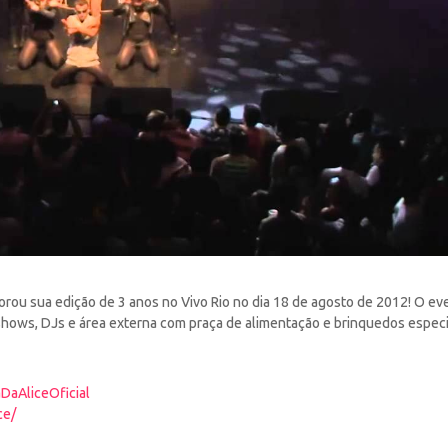
morou sua edição de 3 anos no Vivo Rio no dia
18 de agosto de 2012! O ev
shows, DJs e área externa com praça de alimentação e brinquedos especi
DaAliceOficial
ce/